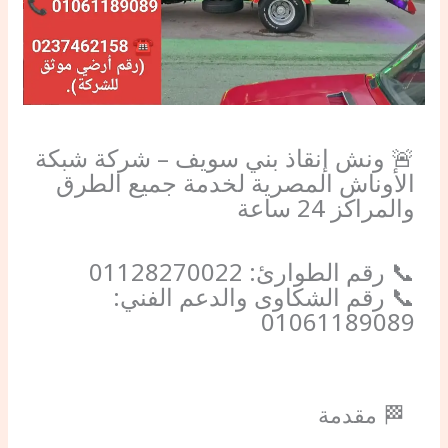
🚨 ونش إنقاذ بني سويف – شركة شبكة
الأوناش المصرية لخدمة جميع الطرق
والمراكز 24 ساعة
📞 رقم الطوارئ: 01128270022
📞 رقم الشكاوى والدعم الفني:
01061189089
🏁 مقدمة