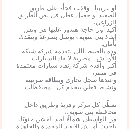
لو عربيتك وقفت فجأة على طريق
الصعيد أو حصل عطل في نص الطريق
الزراعي،
أكيد أول حاجة هتدور عليها هي ونش
إنقاذ بني سويف يوصل بسرعة وينقذك
بأمان.
وده بالضبط اللي بتقدمه شركة شبكة
الأوناش المصرية لإنقاذ السيارات،
أكبر وأقدم شركة إنقاذ سيارات معتمدة
في مصر،
وعندها سجل تجاري وبطاقة ضريبية
ونشاط فعلي بيخدم كل المحافظات.
نغطّي كل مركز وقرية وطريق داخل
محافظة بني سويف،
من الواسطي شمالًا لحد الفشن جنوبًا،
بأحدث أوناش الإنقاذ المجهزة والجاهزة