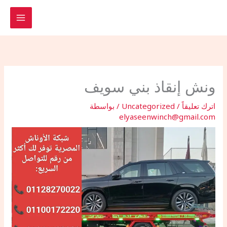
خطي
لى
لمحتوى
ونش إنقاذ بني سويف
اترك تعليقاً
/
Uncategorized
/ بواسطة
elyaseenwinch@gmail.com