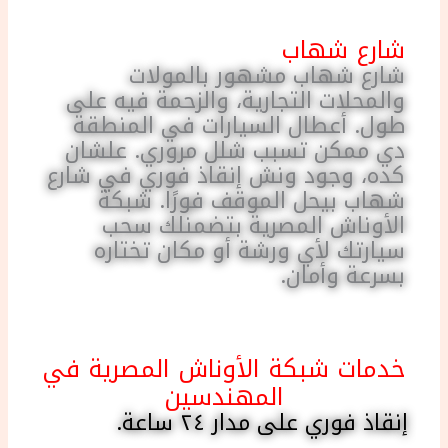
شارع شهاب
شارع شهاب مشهور بالمولات
والمحلات التجارية، والزحمة فيه على
طول. أعطال السيارات في المنطقة
دي ممكن تسبب شلل مروري. علشان
كده، وجود ونش إنقاذ فوري في شارع
شهاب بيحل الموقف فورًا. شبكة
الأوناش المصرية بتضمنلك سحب
سيارتك لأي ورشة أو مكان تختاره
بسرعة وأمان.
خدمات شبكة الأوناش المصرية في
المهندسين
إنقاذ فوري على مدار ٢٤ ساعة.