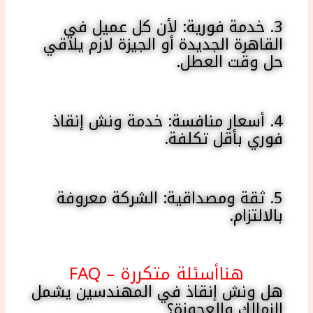
3. خدمة فورية: لأن كل عميل في
القاهرة الجديدة أو الجيزة لازم يلاقي
حل وقت العطل.
4. أسعار منافسة: خدمة ونش إنقاذ
فوري بأقل تكلفة.
5. ثقة ومصداقية: الشركة معروفة
بالالتزام.
هناأسئلة متكررة – FAQ
هل ونش إنقاذ في المهندسين يشمل
الزمالك والعجوزة؟