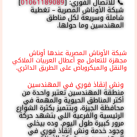
📞 للاتصال الفوري: [
01061189089
]
شبكة الأوناش المصرية – تغطية
شاملة وسريعة لكل مناطق
المهندسين وما حولها.
شبكة الأوناش المصرية عندها أوناش
مجهزة للتعامل مع أعطال العربيات الملاكي
والنقل والميكروباص على الطريق الدائري.
ونش إنقاذ فوري في المهندسين
منطقة المهندسين تعتبر واحدة من
أكتر المناطق الحيوية والمهمة في
محافظة الجيزة، وبتتميز بكثرة الشوارع
الرئيسية والفرعية اللي بتشهد حركة
مرور كبيرة طول اليوم. وده بيخلي
وجود خدمة ونش إنقاذ فوري في