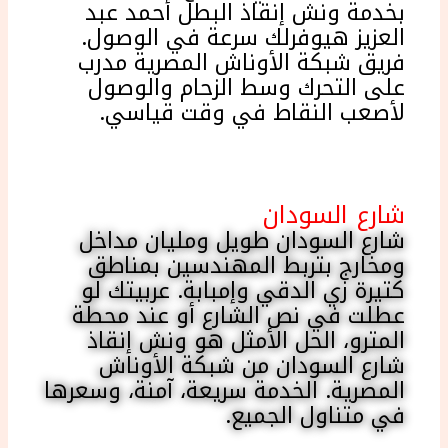
بخدمة ونش إنقاذ البطل أحمد عبد
العزيز هيوفرلك سرعة في الوصول.
فريق شبكة الأوناش المصرية مدرب
على التحرك وسط الزحام والوصول
لأصعب النقاط في وقت قياسي.
شارع السودان
شارع السودان طويل ومليان مداخل
ومخارج بتربط المهندسين بمناطق
كتيرة زي الدقي وإمبابة. عربيتك لو
عطلت في نص الشارع أو عند محطة
المترو، الحل الأمثل هو ونش إنقاذ
شارع السودان من شبكة الأوناش
المصرية. الخدمة سريعة، آمنة، وسعرها
في متناول الجميع.