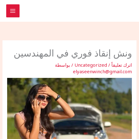
خطي
لى
لمحتوى
ونش إنقاذ فوري في المهندسين
اترك تعليقاً
/
Uncategorized
/ بواسطة
elyaseenwinch@gmail.com